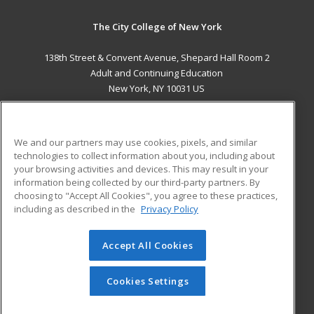
The City College of New York
138th Street & Convent Avenue, Shepard Hall Room 2
Adult and Continuing Education
New York, NY 10031 US
MAIN CONTENT
Career Training
We and our partners may use cookies, pixels, and similar
technologies to collect information about you, including about
ADDITIONAL RESOURCES
your browsing activities and devices. This may result in your
information being collected by our third-party partners. By
Military
Student Blog
choosing to "Accept All Cookies", you agree to these practices,
Financial Assistance
including as described in the
Privacy Policy
Help
Accept All Cookies
© 2026 ed2go, a division of Cengage Learning. All rights
reserved. The material on this site cannot be reproduced or
redistributed unless you have obtained prior written
Cookies Settings
permission from Cengage Learning.
Privacy Policy