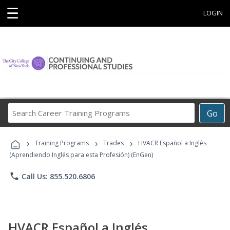
☰
LOGIN
Search
Go
Career
Training
›
›
›
Programs
Training Programs
Trades
HVACR Español a Inglés
(Aprendiendo Inglés para esta Profesión) (EnGen)
phone
Call Us: 855.520.6806
HVACR Español a Inglés