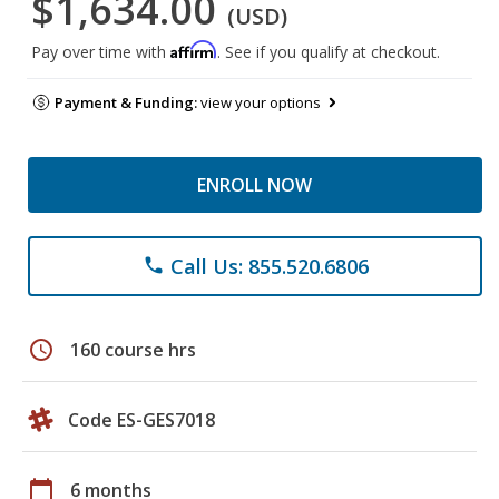
$1,634.00
(USD)
Affirm
Pay over time with
. See if you qualify at checkout.
Payment & Funding:
view your options
ENROLL NOW
Call Us: 855.520.6806
phone
schedule
160 course hrs
Code ES-GES7018
calendar_today
6 months