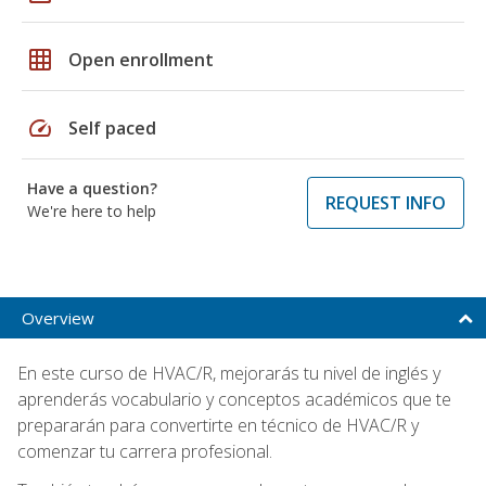
grid_on
Open enrollment
speed
Self paced
Have a question?
REQUEST INFO
We're here to help
Overview
En este curso de HVAC/R, mejorarás tu nivel de inglés y
aprenderás vocabulario y conceptos académicos que te
prepararán para convertirte en técnico de HVAC/R y
comenzar tu carrera profesional.