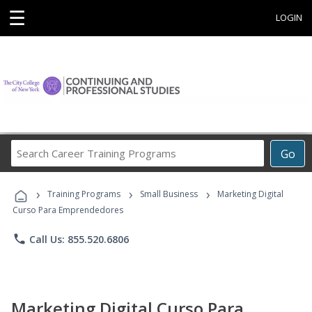
☰
LOGIN
Search
Go
Career
Training
›
›
›
Programs
Training Programs
Small Business
Marketing Digital
Curso Para Emprendedores
phone
Call Us: 855.520.6806
Marketing Digital Curso Para