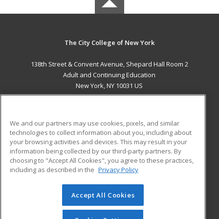
The City College of New York
138th Street & Convent Avenue, Shepard Hall Room 2
Adult and Continuing Education
New York, NY 10031 US
MAIN CONTENT
Career Training
We and our partners may use cookies, pixels, and similar
technologies to collect information about you, including about
ADDITIONAL RESOURCES
your browsing activities and devices. This may result in your
information being collected by our third-party partners. By
Military
Student Blog
choosing to "Accept All Cookies", you agree to these practices,
Financial Assistance
including as described in the
Privacy Policy
Help
Accept All Cookies
© 2026 ed2go, a division of Cengage Learning. All rights
reserved. The material on this site cannot be reproduced or
redistributed unless you have obtained prior written