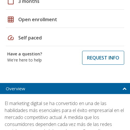
calendar_today
3 months
grid_on
Open enrollment
speed
Self paced
Have a question?
REQUEST INFO
We're here to help
Overview
El marketing digital se ha convertido en una de las
habilidades más esenciales para el éxito empresarial en el
mercado competitivo actual. A medida que los
consumidores dependen cada vez más de las redes