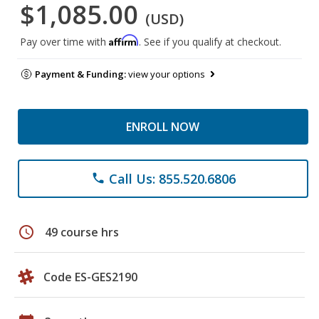
$1,085.00
(USD)
Affirm
Pay over time with
. See if you qualify at checkout.
Payment & Funding:
view your options
ENROLL NOW
Call Us: 855.520.6806
phone
schedule
49 course hrs
Code ES-GES2190