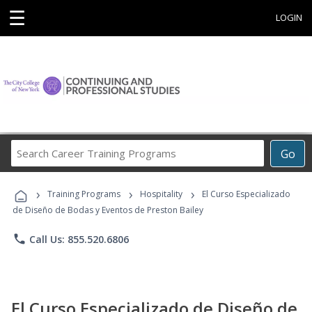
☰
LOGIN
Search
Go
Career
Training
›
›
›
Programs
Training Programs
Hospitality
El Curso Especializado
de Diseño de Bodas y Eventos de Preston Bailey
phone
Call Us: 855.520.6806
El Curso Especializado de Diseño de