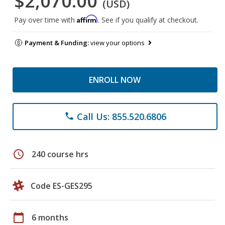
$2,070.00
(USD)
Affirm
Pay over time with
. See if you qualify at checkout.
Payment & Funding:
view your options
ENROLL NOW
Call Us: 855.520.6806
phone
schedule
240 course hrs
Code ES-GES295
calendar_today
6 months