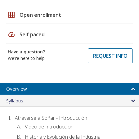
grid_on
Open enrollment
speed
Self paced
Have a question?
REQUEST INFO
We're here to help
Overview
Syllabus
Atreverse a Soñar - Introducción
Vídeo de Introducción
Historia y Evolución de la Industria